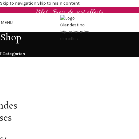
Boucles d'oreilles et bijoux en cuir upcyclé - Made in
Skip to navigation
Skip to main content
Pilat -Frais de port offerts
MENU
Shop
Categories
ndes
ses