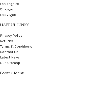
Los Angeles
Chicago
Las Vegas
USEFUL LINKS
Privacy Policy
Returns
Terms & Conditions
Contact Us
Latest News
Our Sitemap
Footer Menu
Instagram profile
New Collection
Woman Dress
Contact Us
Latest News
Purchase Theme