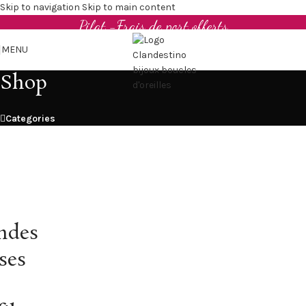
Boucles d'oreilles et bijoux en cuir upcyclé - Made in
Skip to navigation
Skip to main content
Pilat -Frais de port offerts
MENU
Shop
Categories
ndes
ses