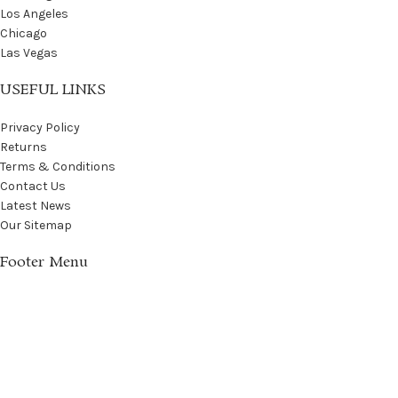
Los Angeles
Chicago
Las Vegas
USEFUL LINKS
Privacy Policy
Returns
Terms & Conditions
Contact Us
Latest News
Our Sitemap
Footer Menu
Instagram profile
New Collection
Woman Dress
Contact Us
Latest News
Purchase Theme