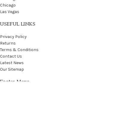
Chicago
Las Vegas
USEFUL LINKS
Privacy Policy
Returns
Terms & Conditions
Contact Us
Latest News
Our Sitemap
Footer Menu
Instagram profile
New Collection
Woman Dress
Contact Us
Latest News
Purchase Theme