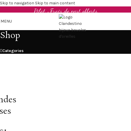
Boucles d'oreilles et bijoux en cuir upcyclé - Made in
Skip to navigation
Skip to main content
Pilat -Frais de port offerts
MENU
Shop
Categories
ndes
ses