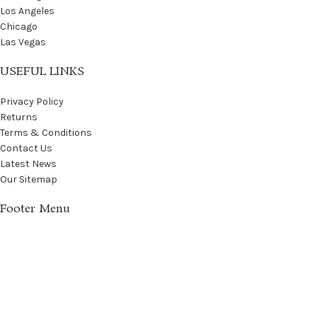
Los Angeles
Chicago
Las Vegas
USEFUL LINKS
Privacy Policy
Returns
Terms & Conditions
Contact Us
Latest News
Our Sitemap
Footer Menu
Instagram profile
New Collection
Woman Dress
Contact Us
Latest News
Purchase Theme