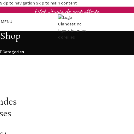
Boucles d'oreilles et bijoux en cuir upcyclé - Made in
Skip to navigation
Skip to main content
Pilat -Frais de port offerts
MENU
Shop
Categories
ndes
ses