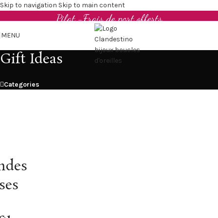
Boucles d'oreilles et bijoux en cuir upcyclé - Made in
Skip to navigation
Skip to main content
Pilat -Frais de port offerts
MENU
Gift Ideas
Categories
ndes
ses