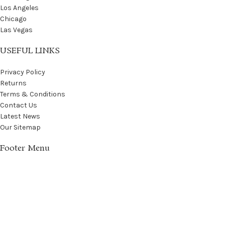
Los Angeles
Chicago
Las Vegas
USEFUL LINKS
Privacy Policy
Returns
Terms & Conditions
Contact Us
Latest News
Our Sitemap
Footer Menu
Instagram profile
New Collection
Woman Dress
Contact Us
Latest News
Purchase Theme