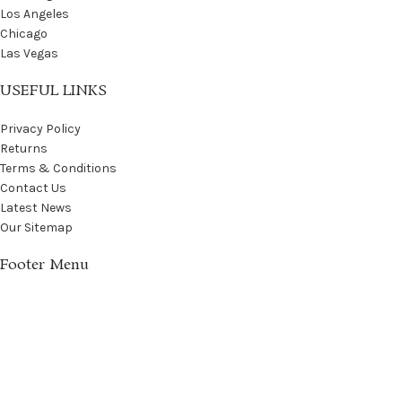
Los Angeles
Chicago
Las Vegas
USEFUL LINKS
Privacy Policy
Returns
Terms & Conditions
Contact Us
Latest News
Our Sitemap
Footer Menu
Instagram profile
New Collection
Woman Dress
Contact Us
Latest News
Purchase Theme