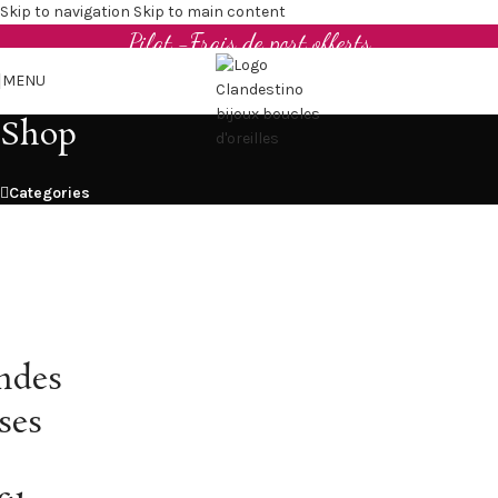
Boucles d'oreilles et bijoux en cuir upcyclé - Made in
Skip to navigation
Skip to main content
Pilat -Frais de port offerts
MENU
Shop
Categories
ndes
ses