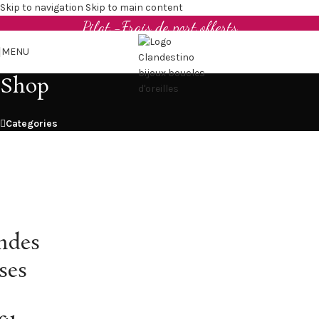
Boucles d'oreilles et bijoux en cuir upcyclé - Made in
Skip to navigation
Skip to main content
Pilat -Frais de port offerts
MENU
Shop
Categories
ndes
ses