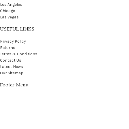
Los Angeles
Chicago
Las Vegas
USEFUL LINKS
Privacy Policy
Returns
Terms & Conditions
Contact Us
Latest News
Our Sitemap
Footer Menu
Instagram profile
New Collection
Woman Dress
Contact Us
Latest News
Purchase Theme