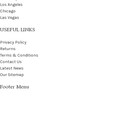
Los Angeles
Chicago
Las Vegas
USEFUL LINKS
Privacy Policy
Returns
Terms & Conditions
Contact Us
Latest News
Our Sitemap
Footer Menu
Instagram profile
New Collection
Woman Dress
Contact Us
Latest News
Purchase Theme