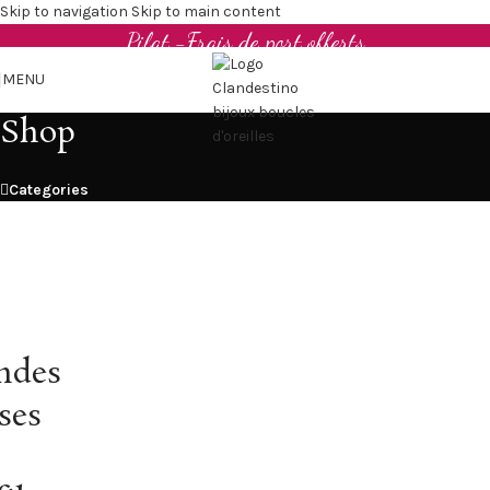
Boucles d'oreilles et bijoux en cuir upcyclé - Made in
Skip to navigation
Skip to main content
Pilat -Frais de port offerts
MENU
Shop
Categories
ndes
ses