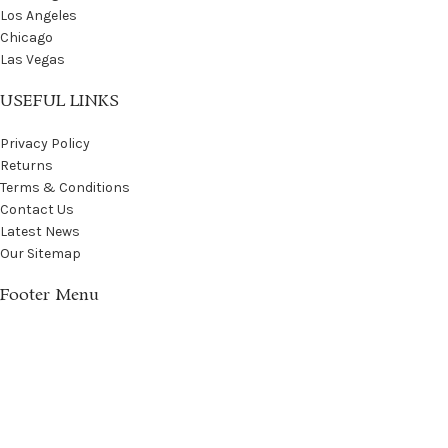
Los Angeles
Chicago
Las Vegas
USEFUL LINKS
Privacy Policy
Returns
Terms & Conditions
Contact Us
Latest News
Our Sitemap
Footer Menu
Instagram profile
New Collection
Woman Dress
Contact Us
Latest News
Purchase Theme