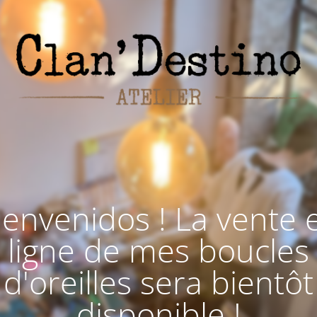
ienvenidos ! La vente 
ligne de mes boucles
d'oreilles sera bientôt
disponible !