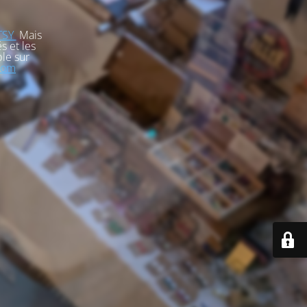
TSY
Mais
s et les
le sur
com