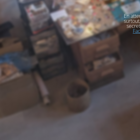
En atte
surtout
secret
Fa