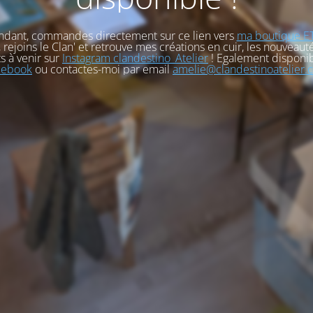
ndant, commandes directement sur ce lien vers
ma boutique E
, rejoins le Clan' et retrouve mes créations en cuir, les nouveauté
s à venir sur
Instagram clandestino_Atelier
! Egalement disponib
cebook
ou contactes-moi par email
amelie@clandestinoatelier.