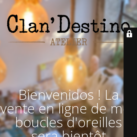
Bienvenidos ! La
vente en ligne de mes
boucles d'oreilles
sera bientôt