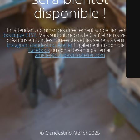
disponible !
En attendant, commandes directement sur ce lien vers
ma
boutique ETSY
Mais surtout, rejoins le Clan' et retrouve mes
créations en cuir, les nouveautés et les secrets à venir sur
Instagram clandestino_Atelier
! Egalement disponible sur
Facebook
ou contactes-moi par email
amelie@clandestinoatelier.com
© Clandestino Atelier 2025