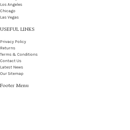
Los Angeles
Chicago
Las Vegas
USEFUL LINKS
Privacy Policy
Returns
Terms & Conditions
Contact Us
Latest News
Our Sitemap
Footer Menu
Instagram profile
New Collection
Woman Dress
Contact Us
Latest News
Purchase Theme