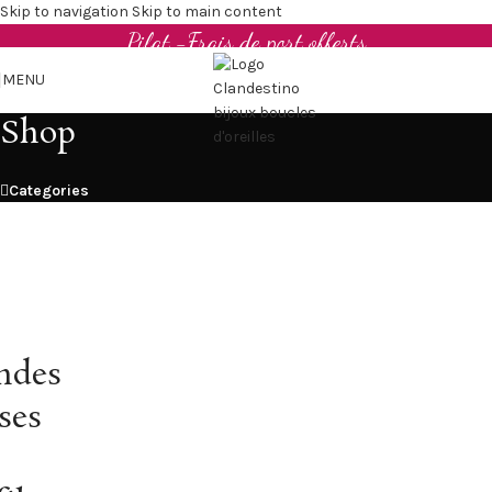
Boucles d'oreilles et bijoux en cuir upcyclé - Made in
Skip to navigation
Skip to main content
Pilat -Frais de port offerts
MENU
Shop
Categories
ndes
ses