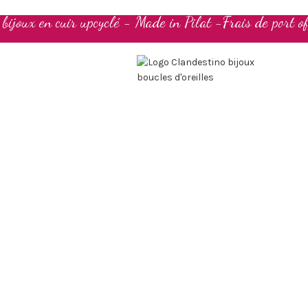
t bijoux en cuir upcyclé - Made in Pilat -Frais de port of