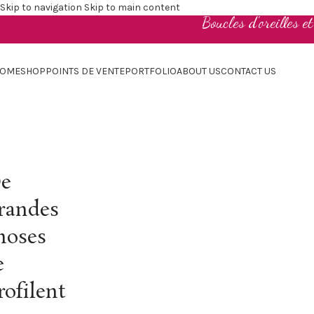
Skip to navigation
Skip to main content
Boucles d'oreilles e
OME
SHOP
POINTS DE VENTE
PORTFOLIO
ABOUT US
CONTACT US
e
randes
hoses
e
rofilent