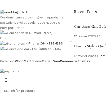
Recent Posts
Condimentum adipiscing vel neque dis nam
parturient orci at scelerisque neque dis
Christmas Gift Gui
nam parturient.
451 Wall Street, UK,
17 février 2023
1 Co
London
Phone: (064) 332-1233
How to Style a Quif
Fax: (099) 453-1357
17 février 2023
1 Co
Based on
WoodMart
theme© 2026
WooCommerce Themes
.
Search
Start typing to see products you are looking for.