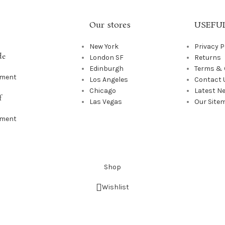
Our stores
USEFUL
New York
Privacy P
de
London SF
Returns
Edinburgh
Terms & 
mment
Los Angeles
Contact 
Chicago
Latest N
f
Las Vegas
Our Site
mment
Shop
Wishlist
Cart