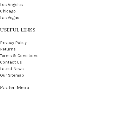
Los Angeles
Chicago
Las Vegas
USEFUL LINKS
Privacy Policy
Returns
Terms & Conditions
Contact Us
Latest News
Our Sitemap
Footer Menu
Instagram profile
New Collection
Woman Dress
Contact Us
Latest News
Purchase Theme