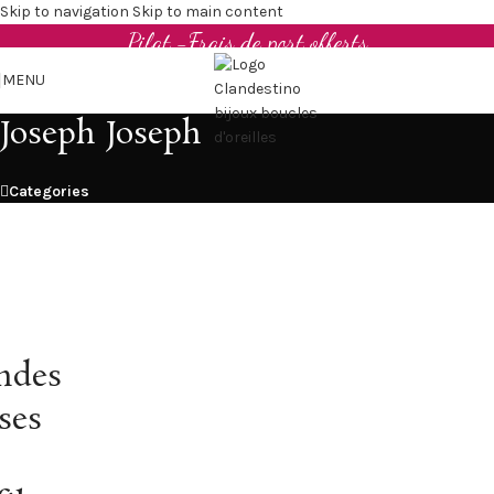
Boucles d'oreilles et bijoux en cuir upcyclé - Made in
Skip to navigation
Skip to main content
Pilat -Frais de port offerts
MENU
Joseph Joseph
Categories
ndes
ses