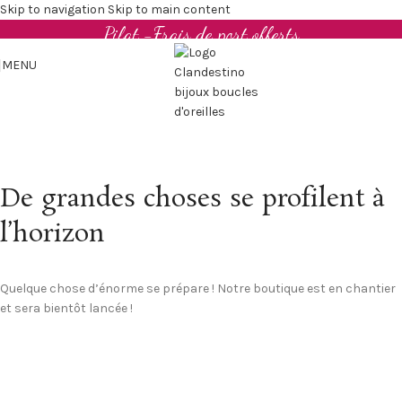
Boucles d'oreilles et bijoux en cuir upcyclé - Made in
Skip to navigation
Skip to main content
Pilat -Frais de port offerts
MENU
De grandes choses se profilent à
l’horizon
Quelque chose d’énorme se prépare ! Notre boutique est en chantier
et sera bientôt lancée !