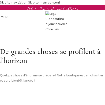
Boucles d'oreilles et bijoux en cuir upcyclé - Made in
Skip to navigation
Skip to main content
Pilat -Frais de port offerts
MENU
De grandes choses se profilent à
l’horizon
Quelque chose d’énorme se prépare ! Notre boutique est en chantier
et sera bientôt lancée !