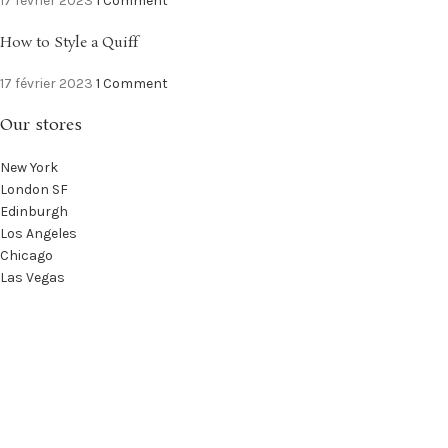
17 février 2023
1 Comment
How to Style a Quiff
17 février 2023
1 Comment
Our stores
New York
London SF
Edinburgh
Los Angeles
Chicago
Las Vegas
USEFUL LINKS
Privacy Policy
Returns
Terms & Conditions
Contact Us