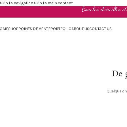
Skip to navigation
Skip to main content
Boucles d'oreilles e
OME
SHOP
POINTS DE VENTE
PORTFOLIO
ABOUT US
CONTACT US
De g
Quelque cho