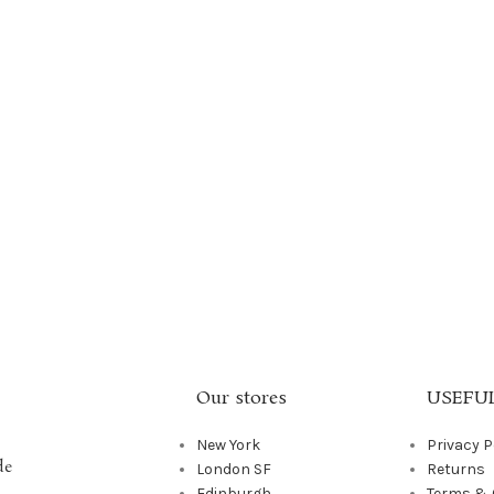
Our stores
USEFUL
New York
Privacy P
de
London SF
Returns
Edinburgh
Terms & 