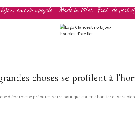
t bijoux en cuir upcyclé - Made in Pilat -Frais de port of
randes choses se profilent à l’ho
se d’énorme se prépare ! Notre boutique est en chantier et sera bien