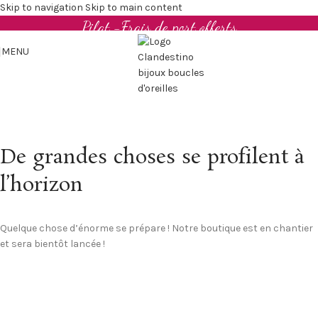
Boucles d'oreilles et bijoux en cuir upcyclé - Made in
Skip to navigation
Skip to main content
Pilat -Frais de port offerts
MENU
De grandes choses se profilent à
l’horizon
Quelque chose d’énorme se prépare ! Notre boutique est en chantier
et sera bientôt lancée !