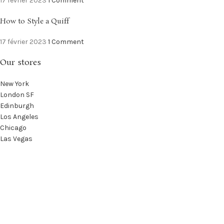
17 février 2023
1 Comment
How to Style a Quiff
17 février 2023
1 Comment
Our stores
New York
London SF
Edinburgh
Los Angeles
Chicago
Las Vegas
USEFUL LINKS
Privacy Policy
Returns
Terms & Conditions
Contact Us