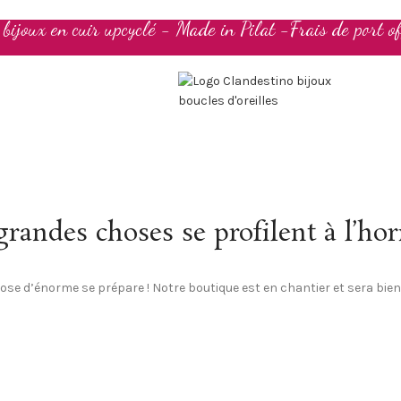
t bijoux en cuir upcyclé - Made in Pilat -Frais de port of
randes choses se profilent à l’ho
se d’énorme se prépare ! Notre boutique est en chantier et sera bien