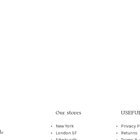
Our stores
USEFUL
New York
Privacy P
de
London SF
Returns
Edinburgh
Terms & 