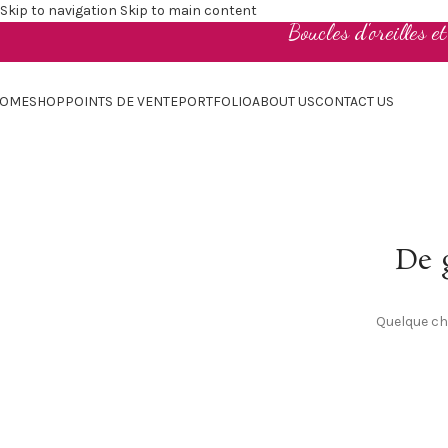
Skip to navigation
Skip to main content
Boucles d'oreilles e
OME
SHOP
POINTS DE VENTE
PORTFOLIO
ABOUT US
CONTACT US
De g
Quelque cho