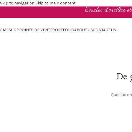
Skip to navigation
Skip to main content
Boucles d'oreilles e
OME
SHOP
POINTS DE VENTE
PORTFOLIO
ABOUT US
CONTACT US
De g
Quelque cho