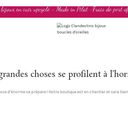
t bijoux en cuir upcyclé - Made in Pilat -Frais de port of
randes choses se profilent à l’ho
se d’énorme se prépare ! Notre boutique est en chantier et sera bien