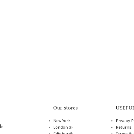
Our stores
USEFUL
New York
Privacy P
de
London SF
Returns
Edinburgh
Terms & 