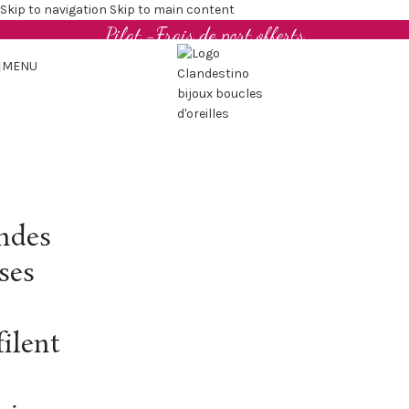
Boucles d'oreilles et bijoux en cuir upcyclé - Made in
Skip to navigation
Skip to main content
Pilat -Frais de port offerts
MENU
ndes
ses
filent