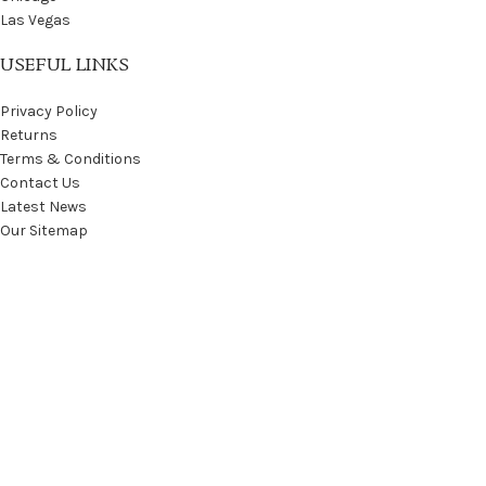
Las Vegas
USEFUL LINKS
Privacy Policy
Returns
Terms & Conditions
Contact Us
Latest News
Our Sitemap
Footer Menu
Instagram profile
New Collection
Woman Dress
Contact Us
Latest News
Purchase Theme
Based on
WoodMart
theme© 2026
WooCommerce Themes
.