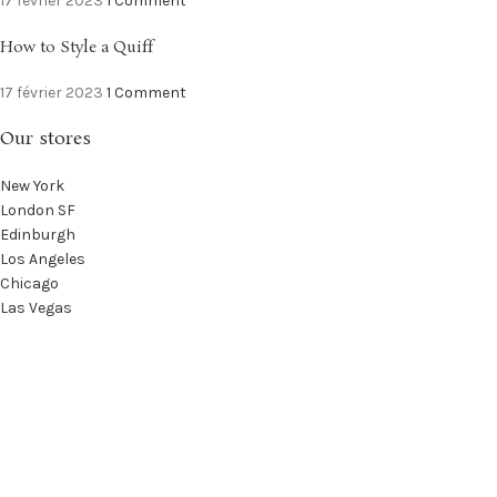
17 février 2023
1 Comment
How to Style a Quiff
17 février 2023
1 Comment
Our stores
New York
London SF
Edinburgh
Los Angeles
Chicago
Las Vegas
USEFUL LINKS
Privacy Policy
Returns
Terms & Conditions
Contact Us