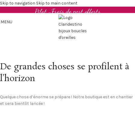
Boucles d'oreilles et bijoux en cuir upcyclé - Made in
Skip to navigation
Skip to main content
Pilat -Frais de port offerts
MENU
De grandes choses se profilent à
l’horizon
Quelque chose d’énorme se prépare ! Notre boutique est en chantier
et sera bientôt lancée !