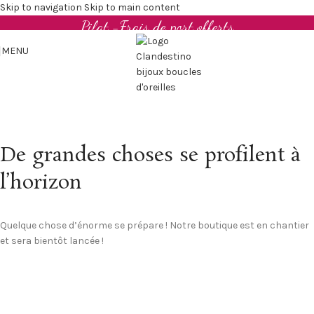
Boucles d'oreilles et bijoux en cuir upcyclé - Made in
Skip to navigation
Skip to main content
Pilat -Frais de port offerts
MENU
De grandes choses se profilent à
l’horizon
Quelque chose d’énorme se prépare ! Notre boutique est en chantier
et sera bientôt lancée !