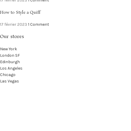
17 février 2023
1 Comment
How to Style a Quiff
17 février 2023
1 Comment
Our stores
New York
London SF
Edinburgh
Los Angeles
Chicago
Las Vegas
USEFUL LINKS
Privacy Policy
Returns
Terms & Conditions
Contact Us