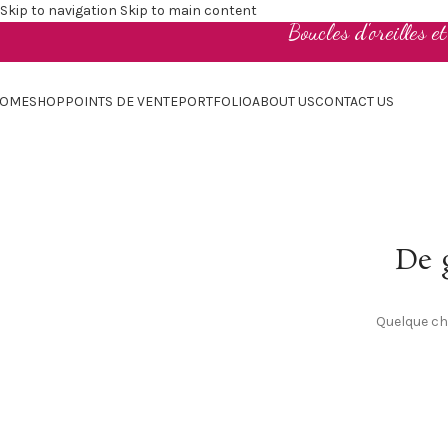
Skip to navigation
Skip to main content
Boucles d'oreilles e
OME
SHOP
POINTS DE VENTE
PORTFOLIO
ABOUT US
CONTACT US
De g
Quelque cho