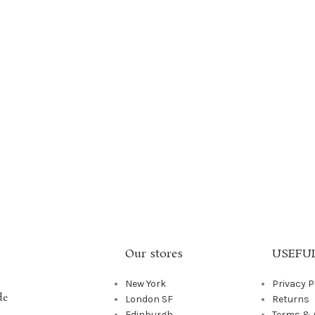
Our stores
USEFUL
New York
Privacy P
de
London SF
Returns
Edinburgh
Terms & 