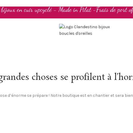
t bijoux en cuir upcyclé - Made in Pilat -Frais de port of
randes choses se profilent à l’ho
se d’énorme se prépare ! Notre boutique est en chantier et sera bien