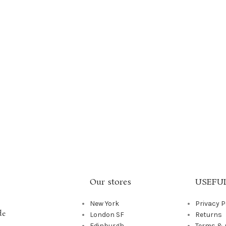
Our stores
USEFUL
New York
Privacy P
de
London SF
Returns
Edinburgh
Terms & 