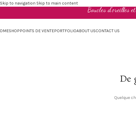
Skip to navigation
Skip to main content
Boucles d'oreilles e
OME
SHOP
POINTS DE VENTE
PORTFOLIO
ABOUT US
CONTACT US
De g
Quelque cho