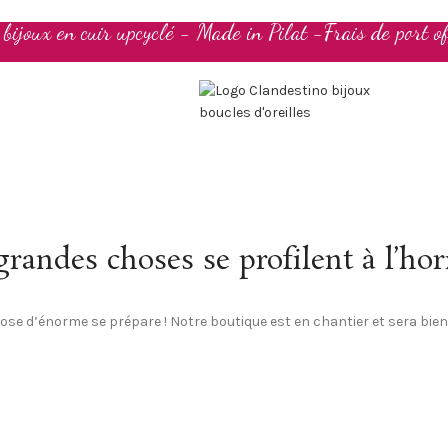
t bijoux en cuir upcyclé - Made in Pilat -Frais de port of
randes choses se profilent à l’ho
se d’énorme se prépare ! Notre boutique est en chantier et sera bien