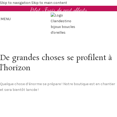
Boucles d'oreilles et bijoux en cuir upcyclé - Made in
Skip to navigation
Skip to main content
Pilat -Frais de port offerts
MENU
De grandes choses se profilent à
l’horizon
Quelque chose d’énorme se prépare ! Notre boutique est en chantier
et sera bientôt lancée !