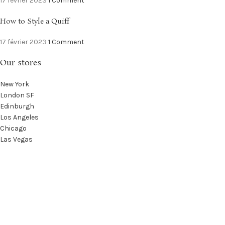
17 février 2023
1 Comment
How to Style a Quiff
17 février 2023
1 Comment
Our stores
New York
London SF
Edinburgh
Los Angeles
Chicago
Las Vegas
USEFUL LINKS
Privacy Policy
Returns
Terms & Conditions
Contact Us