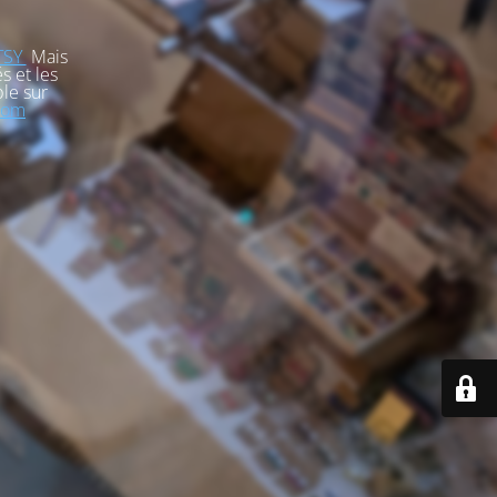
TSY
Mais
s et les
le sur
com