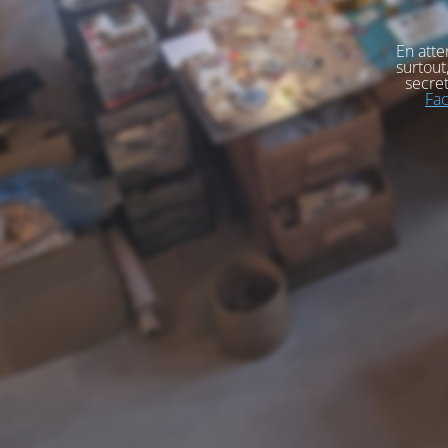
En atte
surtout
secret
Fa