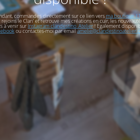
ndant, commandes directement sur ce lien vers
ma boutique E
, rejoins le Clan' et retrouve mes créations en cuir, les nouveauté
s à venir sur
Instagram clandestino_Atelier
! Egalement disponib
cebook
ou contactes-moi par email
amelie@clandestinoatelier.