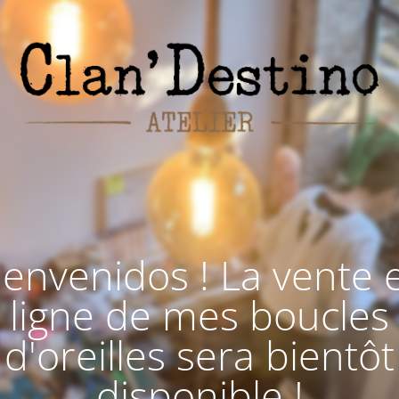
ienvenidos ! La vente 
ligne de mes boucles
d'oreilles sera bientôt
disponible !