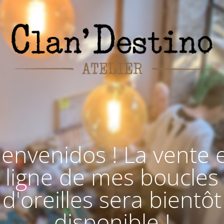
ienvenidos ! La vente 
ligne de mes boucles
d'oreilles sera bientôt
disponible !