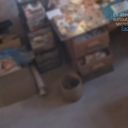
En atte
surtout
secret
Fa