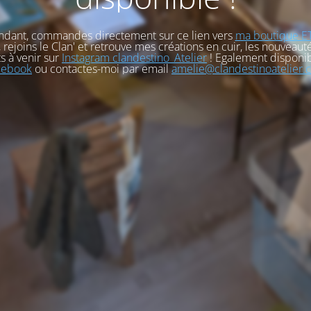
ndant, commandes directement sur ce lien vers
ma boutique E
, rejoins le Clan' et retrouve mes créations en cuir, les nouveauté
s à venir sur
Instagram clandestino_Atelier
! Egalement disponib
cebook
ou contactes-moi par email
amelie@clandestinoatelier.