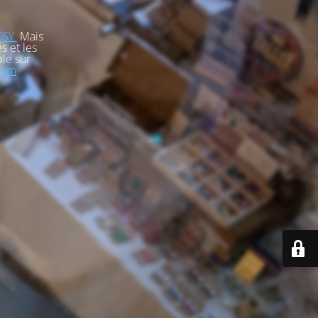
TSY
Mais
s et les
le sur
com