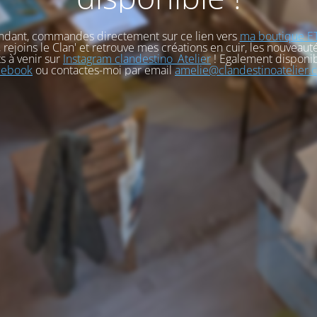
ndant, commandes directement sur ce lien vers
ma boutique E
, rejoins le Clan' et retrouve mes créations en cuir, les nouveauté
s à venir sur
Instagram clandestino_Atelier
! Egalement disponib
cebook
ou contactes-moi par email
amelie@clandestinoatelier.