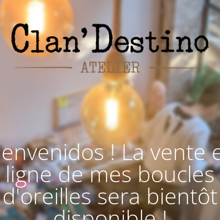
ienvenidos ! La vente 
ligne de mes boucles
d'oreilles sera bientôt
disponible !