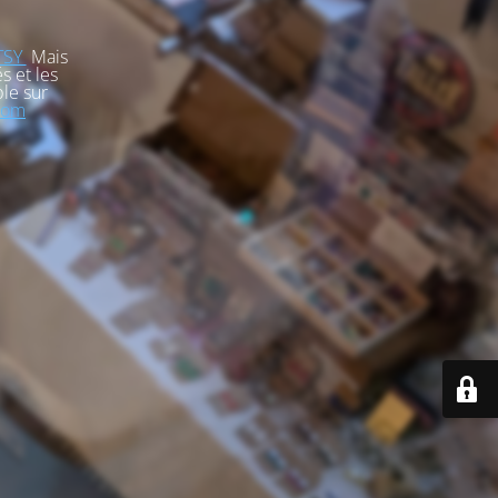
TSY
Mais
s et les
le sur
com