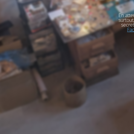
En atte
surtout
secret
Fa