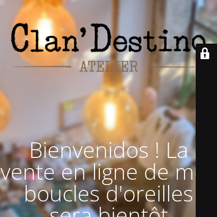
Bienvenidos ! La
vente en ligne de mes
boucles d'oreilles
sera bientôt