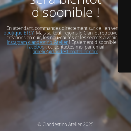
disponible !
En attendant, commandes directement sur ce lien vers
ma
boutique ETSY
Mais surtout, rejoins le Clan' et retrouve mes
créations en cuir, les nouveautés et les secrets à venir sur
Instagram clandestino_Atelier
! Egalement disponible sur
Facebook
ou contactes-moi par email
amelie@clandestinoatelier.com
© Clandestino Atelier 2025