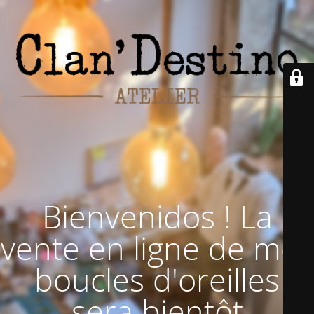
Bienvenidos ! La
vente en ligne de mes
boucles d'oreilles
sera bientôt