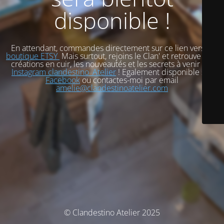
disponible !
En attendant, commandes directement sur ce lien vers
ma
boutique ETSY
Mais surtout, rejoins le Clan' et retrouve mes
créations en cuir, les nouveautés et les secrets à venir sur
Instagram clandestino_Atelier
! Egalement disponible sur
Facebook
ou contactes-moi par email
amelie@clandestinoatelier.com
© Clandestino Atelier 2025