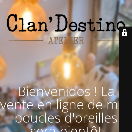
Bienvenidos ! La
vente en ligne de mes
boucles d'oreilles
sera bientôt