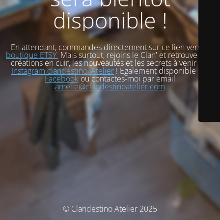
disponible !
En attendant, commandes directement sur ce lien vers
ma
boutique ETSY
Mais surtout, rejoins le Clan' et retrouve mes
créations en cuir, les nouveautés et les secrets à venir sur
Instagram clandestino_Atelier
! Egalement disponible sur
Facebook
ou contactes-moi par email
amelie@clandestinoatelier.com
© Clandestino Atelier 2025