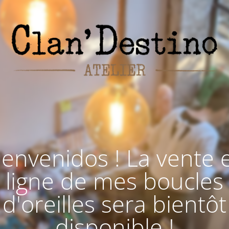
ienvenidos ! La vente 
ligne de mes boucles
d'oreilles sera bientôt
disponible !