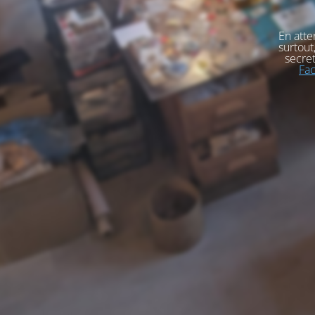
En atte
surtout
secret
Fa