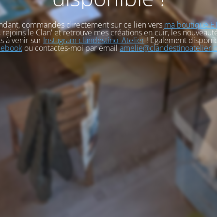
ndant, commandes directement sur ce lien vers
ma boutique E
, rejoins le Clan' et retrouve mes créations en cuir, les nouveauté
s à venir sur
Instagram clandestino_Atelier
! Egalement disponib
cebook
ou contactes-moi par email
amelie@clandestinoatelier.