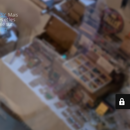
TSY
Mais
s et les
le sur
com