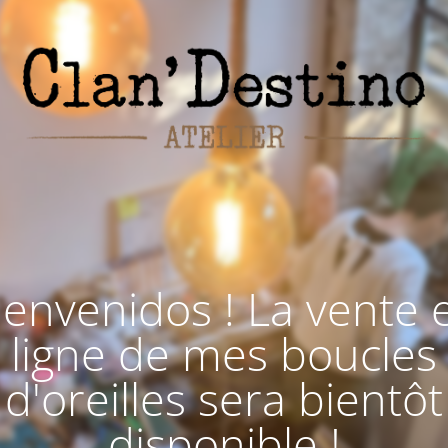
ienvenidos ! La vente 
ligne de mes boucles
d'oreilles sera bientôt
disponible !