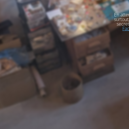
En atte
surtout
secret
Fa