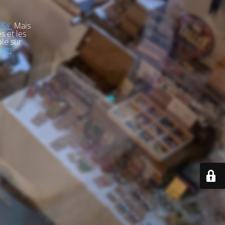
TSY
Mais
s et les
le sur
com