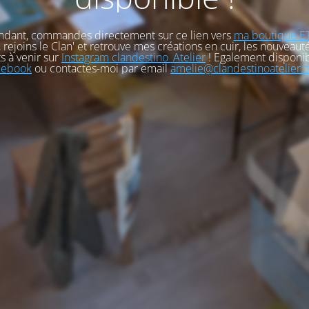
ndant, commandes directement sur ce lien vers
ma boutique E
, rejoins le Clan' et retrouve mes créations en cuir, les nouveauté
s à venir sur
Instagram clandestino_Atelier
! Egalement disponib
cebook
ou contactes-moi par email
amelie@clandestinoatelier.