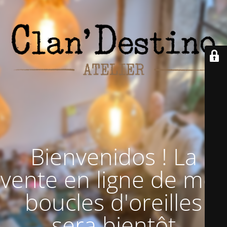
Bienvenidos ! La
vente en ligne de mes
boucles d'oreilles
sera bientôt