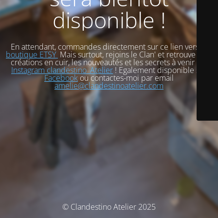
disponible !
En attendant, commandes directement sur ce lien vers
ma
boutique ETSY
Mais surtout, rejoins le Clan' et retrouve mes
créations en cuir, les nouveautés et les secrets à venir sur
Instagram clandestino_Atelier
! Egalement disponible sur
Facebook
ou contactes-moi par email
amelie@clandestinoatelier.com
© Clandestino Atelier 2025