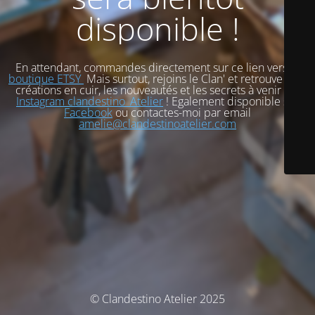
disponible !
En attendant, commandes directement sur ce lien vers
ma
boutique ETSY
Mais surtout, rejoins le Clan' et retrouve mes
créations en cuir, les nouveautés et les secrets à venir sur
Instagram clandestino_Atelier
! Egalement disponible sur
Facebook
ou contactes-moi par email
amelie@clandestinoatelier.com
© Clandestino Atelier 2025