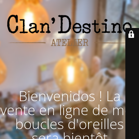
Bienvenidos ! La
vente en ligne de mes
boucles d'oreilles
sera bientôt