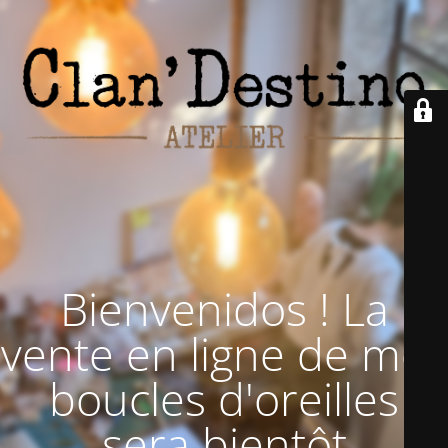
Bienvenidos ! La
vente en ligne de mes
boucles d'oreilles
sera bientôt