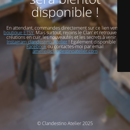
disponible !
En attendant, commandes directement sur ce lien vers
ma
boutique ETSY
Mais surtout, rejoins le Clan' et retrouve mes
créations en cuir, les nouveautés et les secrets à venir sur
Instagram clandestino_Atelier
! Egalement disponible sur
Facebook
ou contactes-moi par email
amelie@clandestinoatelier.com
© Clandestino Atelier 2025