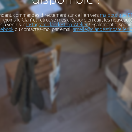
ndant, commandes directement sur ce lien vers
ma boutique E
, rejoins le Clan' et retrouve mes créations en cuir, les nouveauté
s à venir sur
Instagram clandestino_Atelier
! Egalement disponib
cebook
ou contactes-moi par email
amelie@clandestinoatelier.