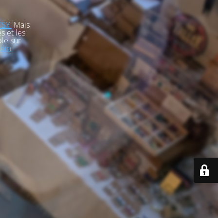
TSY
Mais
s et les
le sur
com